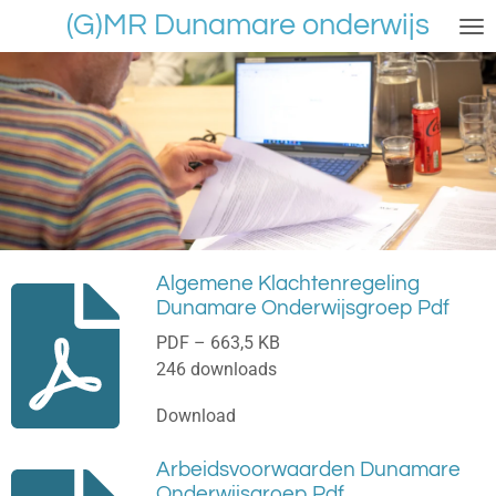
(G)MR Dunamare onderwijs
Ga
direct
naar
de
hoofdinhoud
Algemene Klachtenregeling
Dunamare Onderwijsgroep Pdf
PDF – 663,5 KB
246 downloads
Download
Arbeidsvoorwaarden Dunamare
Onderwijsgroep Pdf